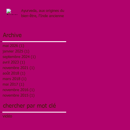
Ayurveda, aux origines du
bien-être, l'Inde ancienne
Archive
mai 2026
(1)
1 post
janvier 2025
(1)
1 post
septembre 2024
(1)
1 post
avril 2023
(1)
1 post
novembre 2021
(1)
1 post
août 2018
(1)
1 post
mars 2018
(1)
1 post
mai 2017
(1)
1 post
novembre 2016
(1)
1 post
novembre 2015
(1)
1 post
chercher par mot clé
vidéo