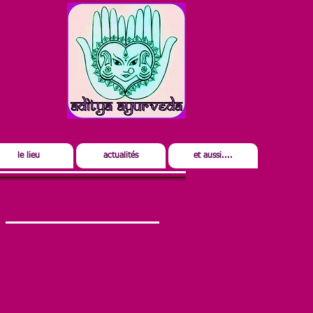
le lieu
actualités
et aussi....