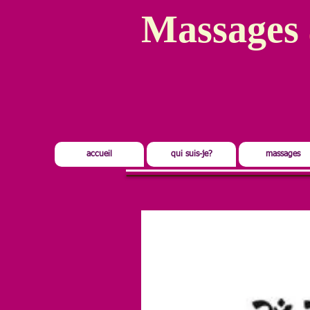
Massages​​
accueil
qui suis-je?
massages