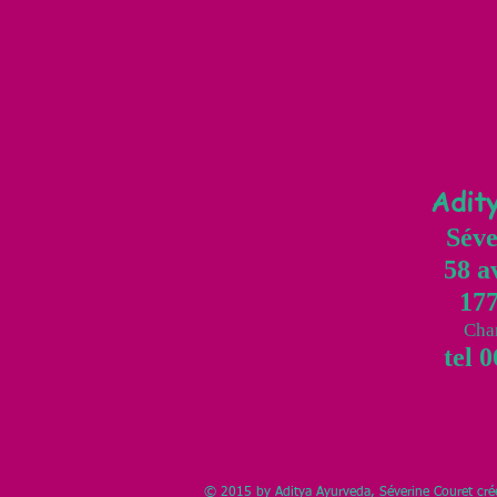
Adit
Séve
58 a
177
Cha
tel 06
​© 2015 by Aditya Ayurveda, Séverine Couret cr