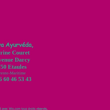
ya Ayurvéda,
rine Couret
venue Darcy
50 Etaules
rente-Maritime
 60 46 53 43
éé avec
Wix.com
tous droits réservés,