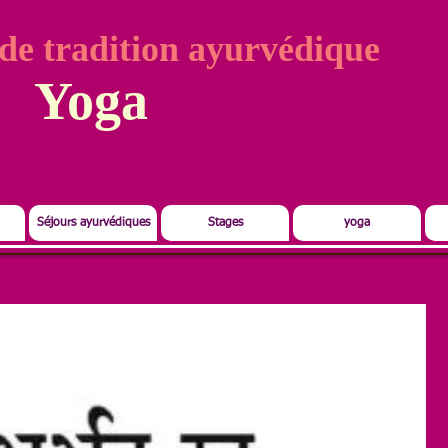
de tradition ayurvédique
Yoga
Séjours ayurvédiques
Stages
yoga