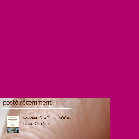
posté récemment
Nouveau STAGE DE YOGA en
Haute-Corrèze