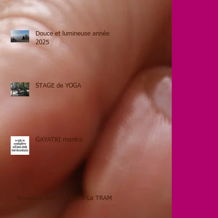
Douce et lumineuse année
2025
STAGE de YOGA
GAYATRI mantra
Nouveau: soin vibratoire La TRAME