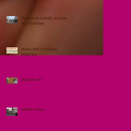
Voyage au Ladakh, au coeur
de l'Himalaya
MAHA MRITYUNJAYA
MANTRA
yoga du son
AMMA à Paris