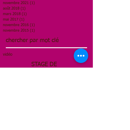
novembre 2021
(1)
1 post
août 2018
(1)
1 post
mars 2018
(1)
1 post
mai 2017
(1)
1 post
novembre 2016
(1)
1 post
novembre 2015
(1)
1 post
chercher par mot clé
vidéo
STAGE DE
YOAG du
lundi 19
août au
vendredi 2"
août 2023