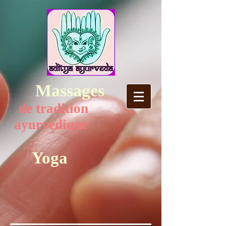
Massages​​
de tradition
ayurvédique
Yoga